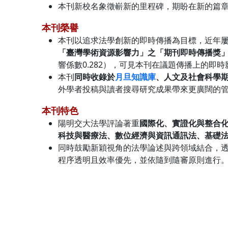
本刊新校名象徵嶄新的里程碑，期盼在新的篇
本刊榮譽
本刊以追求法學創新的即時傳播為目標，近年屢
「臺灣學術資源影響力」之「期刊即時傳播獎
響係數0.282），可見本刊在議題傳播上的即時
本刊
同時收錄於
月旦知識庫
、人文及社會科學
外學者投稿與讀者搜尋研究成果帶來更廣闊的管
本刊特色
陽明交大法學評論著重
國際化、實證化與整合
科技與醫療法、數位經濟與資訊通訊法、基礎
同時鼓勵新穎視角的法學論述與跨領域結合，
程序透明且效率優先，並依隨到隨審原則進行