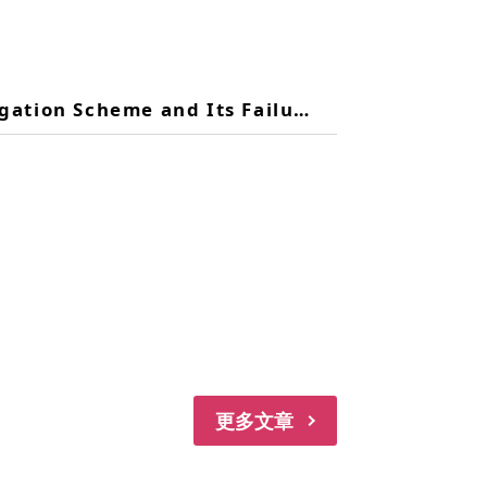
ation Scheme and Its Failures
更多文章