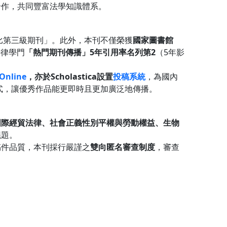
合作，共同豐富法學知識體系。
比第三級期刊」。此外，本刊不僅榮獲
國家圖書館
法律學門
「熱門期刊傳播」5年引用率名列第2
（5年影
Online
，亦於Scholastica設置
投稿系統
，為國內
式，讓優秀作品能更即時且更加廣泛地傳播。
國際經貿法律、社會正義性別平權與勞動權益、生物
議題。
稿件品質，本刊採行嚴謹之
雙向匿名審查制度
，審查