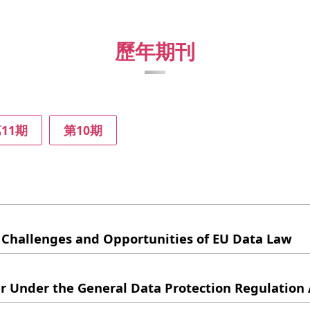
歷年期刊
11期
第10期
 Challenges and Opportunities of EU Data Law
er Under the General Data Protection Regulation Ar