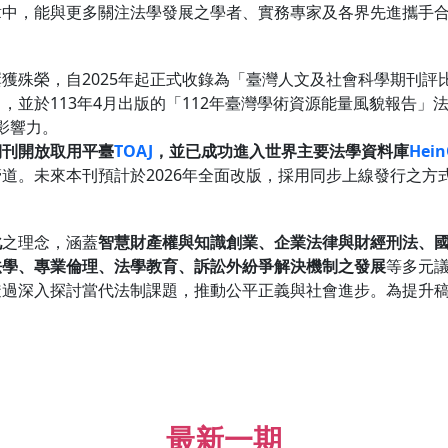
章中，能與更多關注法學發展之學者、實務專家及各界先進攜手
獲殊榮，自2025年起正式收錄為「臺灣人文及社會科學期刊評
」
，並於113年4月出版的「112年臺灣學術資源能量風貌報告」
影響力。
期刊開放取用平臺
TOAJ
，並已成功進入世界主要法學資料庫
Hein
道。未來本刊預計於2026年全面改版，採用同步上線發行之方
化
之理念，涵蓋
智慧財產權與知識創業、企業法律與財經刑法、
法學、專業倫理、法學教育、訴訟外紛爭解決機制之發展
等多元
透過深入探討當代法制課題，推動公平正義與社會進步。為提升
。
最新一期