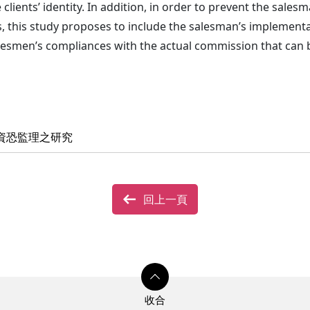
 clients’ identity. In addition, in order to prevent the sa
s, this study proposes to include the salesman’s implementa
lesmen’s compliances with the actual commission that can b
資恐監理之研究
回上一頁