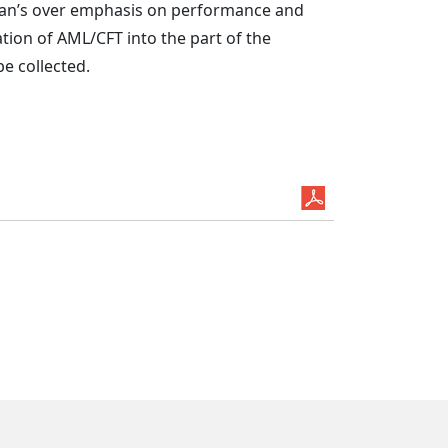
lesman’s over emphasis on performance and
tion of AML/CFT into the part of the
e collected.