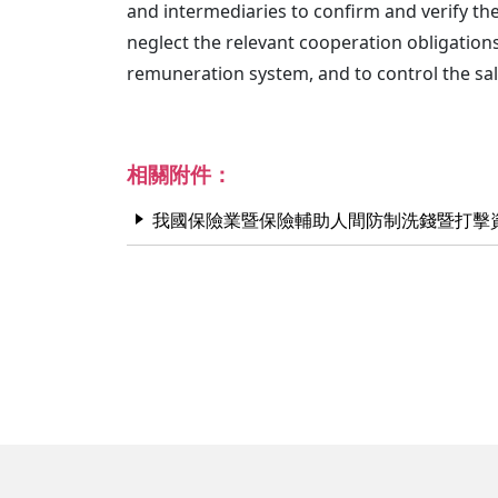
and intermediaries to confirm and verify the
neglect the relevant cooperation obligation
remuneration system, and to control the sa
相關附件：
我國保險業暨保險輔助人間防制洗錢暨打擊