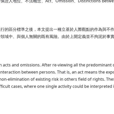
念、Act、Omission、Distinctions Between Acts
流行的區分標準之後，本文提出一種立基於人際觀點的作為與不
權領域中、與個人無關的既有風險。由於上開定義並不拘泥於事
sh acts and omissions. After re-viewing all the predominant 
nteraction between persons. That is, an act means the expor
n-elimination of existing risk in others field of rights. The
icult cases, where one single activity could be interpreted 