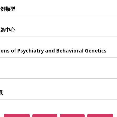
案例類型
究為中心
ions of Psychiatry and Behavioral Genetics
展